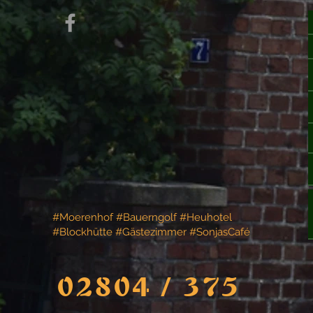
#Moerenhof #Bauerngolf #Heuhotel
#Blockhütte #Gästezimmer #SonjasCafé
02804 / 375