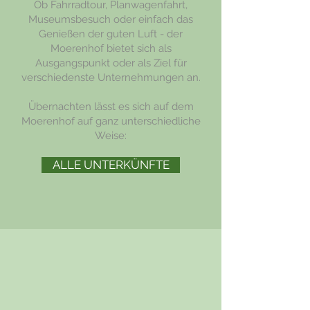
Ob Fahrradtour, Planwagenfahrt,
Museumsbesuch oder einfach das
Genießen der guten Luft - der
Moerenhof bietet sich als
Ausgangspunkt oder als Ziel für
verschiedenste Unternehmungen an.
Übernachten lässt es sich auf dem
Moerenhof auf ganz unterschiedliche
Weise:
ALLE UNTERKÜNFTE