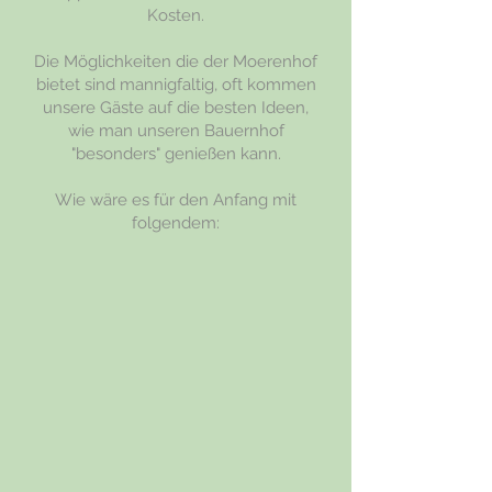
Kosten.
Die Möglichkeiten die der Moerenhof
bietet sind mannigfaltig, oft kommen
unsere Gäste auf die besten Ideen,
wie man unseren Bauernhof
"besonders" genießen kann.
Wie wäre es für den Anfang mit
folgendem: